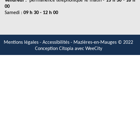
Vendredi :
permanence téléphonique le matin -
13 h 30 - 18 h
00
Samedi :
09 h 30 - 12 h 00
Mentions légales
-
Accessibilités
- Mazières-en-Mauges © 2022
Conception Citopia avec
WeeCity