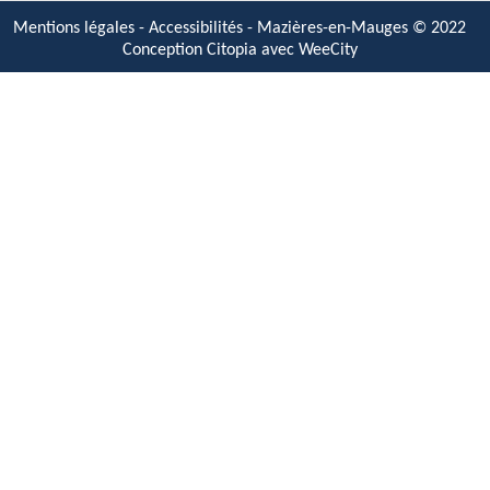
Mentions légales
-
Accessibilités
- Mazières-en-Mauges © 2022
Conception Citopia avec
WeeCity